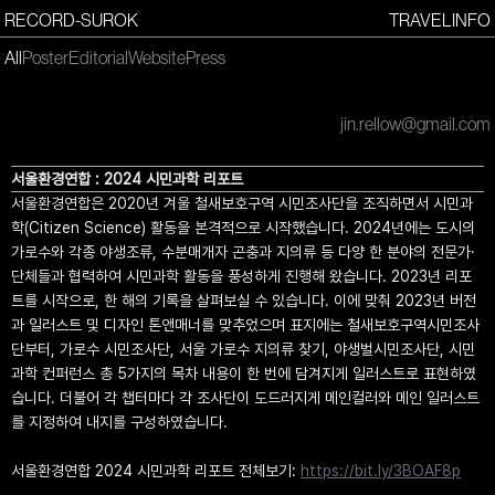
RECORD-SUROK
TRAVEL
INFO
All
Poster
Editorial
Website
Press
jin.rellow@gmail.com
서울환경연합 : 2024 시민과학 리포트
서울환경연합은 2020년 겨울 철새보호구역 시민조사단을 조직하면서 시민과
학(Citizen Science) 활동을 본격적으로 시작했습니다. 2024년에는 도시의
가로수와 각종 야생조류, 수분매개자 곤충과 지의류 등 다양 한 분야의 전문가·
단체들과 협력하여 시민과학 활동을 풍성하게 진행해 왔습니다. 2023년 리포
트를 시작으로, 한 해의 기록을 살펴보실 수 있습니다. 이에 맞춰 2023년 버전
과 일러스트 및 디자인 톤앤매너를 맞추었으며 표지에는 철새보호구역시민조사
단부터, 가로수 시민조사단, 서울 가로수 지의류 찾기, 야생벌시민조사단, 시민
과학 컨퍼런스 총 5가지의 목차 내용이 한 번에 담겨지게 일러스트로 표현하였
습니다. 더불어 각 챕터마다 각 조사단이 도드러지게 메인컬러와 메인 일러스트
를 지정하여 내지를 구성하였습니다.
서울환경연합 2024 시민과학 리포트 전체보기:
https://bit.ly/3BOAF8p