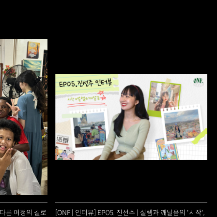
, 다른 여정의 길로
[ONF | 인터뷰] EP05. 진선주 | 설렘과 깨달음의 '시작',