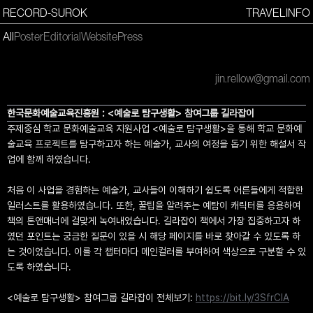
RECORD-SUROK
TRAVEL
INFO
All
Poster
Editorial
Website
Press
jin.rellow@gmail.com
한국문화예술교육진흥원 : <예술로 탐구생활> 참여그룹 길라잡이
주제중심 학교 문화예술교육 지원사업 <예술로 탐구생활>을 통해 학교 문화예
술교육 프로젝트를 탐구하고자 하는 예술가, 교사의 여정을 돕기 위한 해설서 작
업에 함께 하였습니다.
처음 이 사업을 경험하는 예술가, 교사들이 이해하기 쉽도록 어른들에게 적합한
일러스트를 활용하였습니다. 또한, 꿀팁을 알려주는 예탐이 캐릭터를 응용하여
책의 톤앤매너에 걸맞게 녹여내었습니다. 길라잡이 책에서 가장 집중하고자 하
였던 포인트는 궁금한 질문이 있을 시 해당 페이지를 바로 찾아갈 수 있도록 하
는 것이었습니다. 이를 각 챕터마다 메인컬러를 부여하여 색상으로 구분할 수 있
도록 하였습니다.
<예술로 탐구생활> 참여그룹 길라잡이 전체보기:
https://bit.ly/3SfrClA